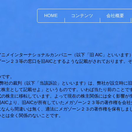
HOME
コンテンツ
会社概要
アニメインターナショナルカンパニー（以下「旧 AIC」といいま
ゾーン２３等の窓口を旧AICとするような記載がされております。
つです。
Cと弊社の裁判（以下「当該訴訟」といいます）は、弊社が設立時に旧
に株主として記載せよ」というものです。いわば当たり前のことで
式の株主に移転しています。よって現在の株主関係には全く影響が
旧AICより、旧AICが所有していたメガゾーン２３等の著作権を会
になんら間違いは無く、適法にメガゾーン２３の著作権を保有しま
いとは全く関係のないことです。