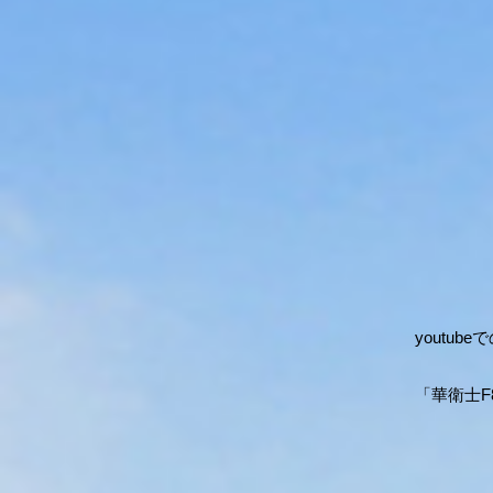
youtu
「華衛士F8