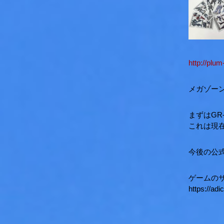
http://
plum
メガゾーン
まずはGR
これは現在
今後の公
ゲームの
https://ad