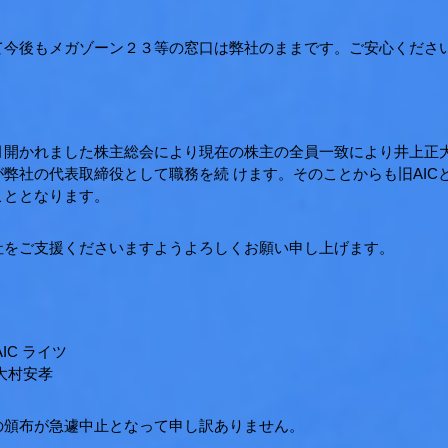
て今後もメガゾーン２３等の窓口は弊社のままです。ご安心くださ
月開かれました株主総会により現在の株主の全員一致により井上正
が弊社の代表取締役として職務を続 けます。そのことからも旧AI
こととなります。
社をご支援くださいますようよろしくお願い申し上げます。
IC ライツ
大村安孝
の頒布が急遽中止となって申し訳ありません。