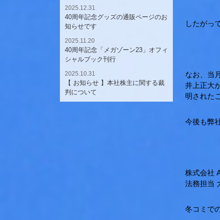
2025.12.31
40周年記念グッズの通販ページのお
したがっ
知らせです
2025.11.20
40周年記念「メガゾーン23」オフィ
シャルブック刊行
2025.10.31
なお、当
【 お知らせ 】本社株主に関する裁
井上正大
判について
明された
今後も弊
株式会社 A
法務担当 
冬コミで