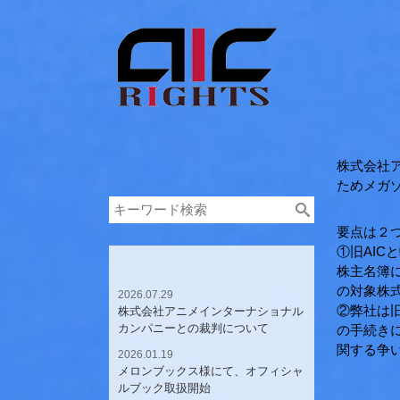
株式会社
Facebook
Mail
Twitter
ためメガ
要点は２
①旧AI
株主名簿
の対象株
2026.07.29
②弊社は
株式会社アニメインターナショナル
カンパニーとの裁判について
の手続き
関する争
2026.01.19
メロンブックス様にて、オフィシャ
ルブック取扱開始