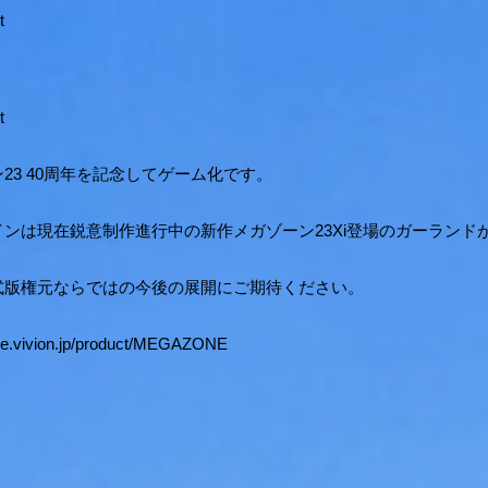
t
t
23 40周年を記念してゲーム化です。
インは現在鋭意制作進行中の新作メガゾーン23Xi登場のガーランド
式版権元ならではの今後の展開にご期待ください。
ice.vivion.jp/product/MEGAZONE