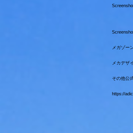
Screensho
Screensho
メガゾーン
メカデザ
その他公
https://ad