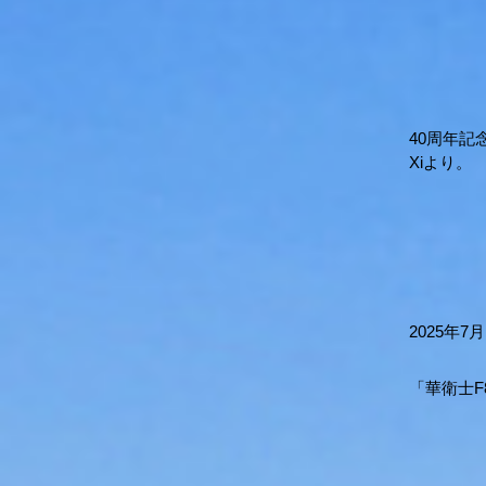
40周年記
Xiより
2025年7
「華衛士F8