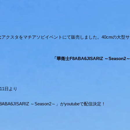
念アクスタをマチアソビイベントにて販売しました。40cmの大型
。
「華衛士F8ABA6JISARIZ ～Seaso
月11日より
ABA6JISARIZ ～Season2～」がyoutubeで配信決定！