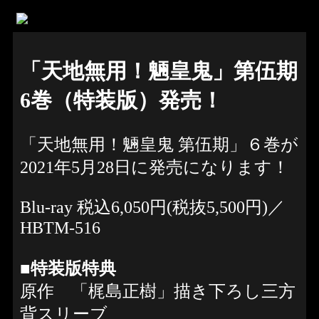
「天地無用！魎皇鬼」第伍期
6巻（特装版）発売！
「天地無用！魎皇鬼 第伍期」６巻が
2021年5月28日に発売になります！
Blu-ray 税込6,050円(税抜5,500円)／
HBTM-516
■特装版特典
原作 「梶島正樹」描き下ろし三方
背スリーブ